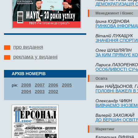
ДЕ­МОК­РА­ТИ­ЗАЦІЯ
Менеджмент і бізнес
Іри­на КУДІНО­ВА
РИН­КО­ВА ІНФОР­МА
Віталій ЛУ­КА­ЩУК
ЗНА­ЧЕН­НЯ СПОР­ТИВ
про видання
Олег ШУШЛЯПІН
ЗА КИМ ПРЯМУЄ К
реклама у виданні
Лариса ЛАЗОРЕНКО
ОСОБЛИВОСТІ СУЧ
АРХІВ НОМЕРІВ
Освіта
рік:
2008
2007
2006
2005
Іван НАЙ­ДЬ­О­НОВ, 
ГО­ЛО­ВНІ ВАЖЕЛІ В
2004
2003
2002
Олек­сандр ЧИКІН
ВИВ­ЧАЄМО ІНО­ЗЕМ
Валерій ЗАХОЖАЙ
ДО ВЕР­ШИН ОСВІТЯН
Маркетинг
Ка­те­ри­на ДИНІНА