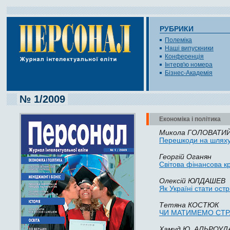
РУБРИКИ
Полеміка
Наші випускники
Конференція
Інтерв'ю номера
Бізнес-Академія
№ 1/2009
Економіка і політика
Микола ГОЛОВАТИ
Перешкоди на шлях
Ге­оргій Ога­нян
Світова фінансова кр
Олексій ЮЛ­ДА­ШЕВ
Як Україні стати ост
Тетяна КОСТЮК
ЧИ МАТИМЕМО СТР
Ха­муд Ю. АЛЬРО­У­