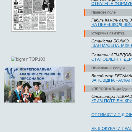
СТРА­ТЕГІЯ ФОР­МУ­В
Правове поле
Габіль Каміль огли
НА ПЕРЕШКОДІ ВІ
Історична пам’ятка
Станіслав БОЖКО
ІВАН МАЗЕПА: МІЖ
Са­ла­тин АГ­МЕ­ДО­В
СТА­НОВ­ЛЕН­НЯ ДЕР­
Пізнавальні бесіди
Во­ло­ди­мир ГЕТЬ­М
ЗА­ПОВІДНА «АС­КАН
«ПЕРСОНАЛ»-дайдже
Олек­сан­д­ра НЕ­КРА
КРИЗІ ПОТРІБНІ КР
ОПТИМІСТИ ПІД Ф
ЯК ШО­КУ­ВА­ТИ ПРА­